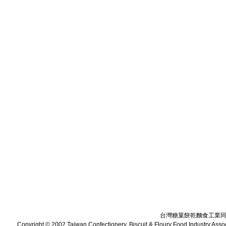
台灣糖菓餅乾麵食工業
Copyright © 2002,Taiwan Confectionery, Biscuit & Floury Food Industry Assoc